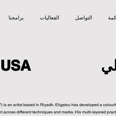
كمة
التواصل
الفعاليات
برامجنا
LI ALMUSA
) is an artist based in Riyadh. Eligatou has developed a colourfu
nt across different techniques and media. His multi-layered pract