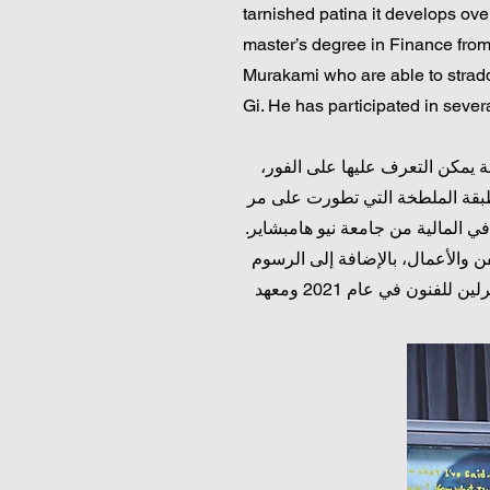
tarnished patina it develops over
master’s degree in Finance from
Murakami who are able to straddl
Gi. He has participated in severa
دات بصرية ملونة يمكن التعرف عليها على الفور،
طبقة الملطخة التي تطورت على مر
ي المالية من جامعة نيو هامبشاير.
 والأعمال، بالإضافة إلى الرسوم
التوضيحية التفصيلية المعقدة لـ كيم جونج جي. شارك في العديد من الإقامات الفنية، بما في ذلك مع معهد برلين للفنون في عام 2021 ومعهد